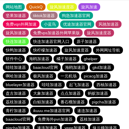
网站地图
QuickQ
旋风加速度器
旋风加速
坚果加速器
tiktok加速器
狗急加速器官网
免费vqn外网加速
小蓝鸟
优途加速器官网
风驰加速器
旋风加速器
免费vps加速器外网苹果版
旋风加速度器
快连加速器
快连加速器官网入口
原子加速器
快鸭加速器
快柠檬加速器
旋风加速度器
外网网址导航
软件中心
海鸥加速器
橘子加速器
ghelper
哇哇加速器
baacloud官网
海鸥加速器
gkd加速器
啊哈加速器
极风加速器
一元机场
picacg加速器
bluelayer加速器
哇哇加速器
起飞加速器
西柚加速器
盘古加速器
大象加速器
点点加速器
蚂蚁加速器
荔枝加速器
白鲸加速器
番石榴加速器
pigcha加速器
青柠加速器
ikuuu.me加速器官网
速连加速器
baacloud官网
免费海外pvn加速器
荔枝加速器
pigcha加速器
速连加速器
veee加速器
纵云梯加速器