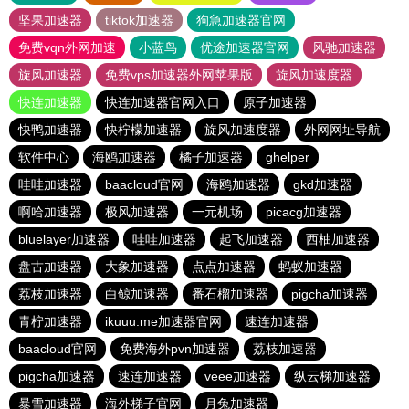
坚果加速器
tiktok加速器
狗急加速器官网
免费vqn外网加速
小蓝鸟
优途加速器官网
风驰加速器
旋风加速器
免费vps加速器外网苹果版
旋风加速度器
快连加速器
快连加速器官网入口
原子加速器
快鸭加速器
快柠檬加速器
旋风加速度器
外网网址导航
软件中心
海鸥加速器
橘子加速器
ghelper
哇哇加速器
baacloud官网
海鸥加速器
gkd加速器
啊哈加速器
极风加速器
一元机场
picacg加速器
bluelayer加速器
哇哇加速器
起飞加速器
西柚加速器
盘古加速器
大象加速器
点点加速器
蚂蚁加速器
荔枝加速器
白鲸加速器
番石榴加速器
pigcha加速器
青柠加速器
ikuuu.me加速器官网
速连加速器
baacloud官网
免费海外pvn加速器
荔枝加速器
pigcha加速器
速连加速器
veee加速器
纵云梯加速器
暴雪加速器
海外梯子官网
月兔加速器