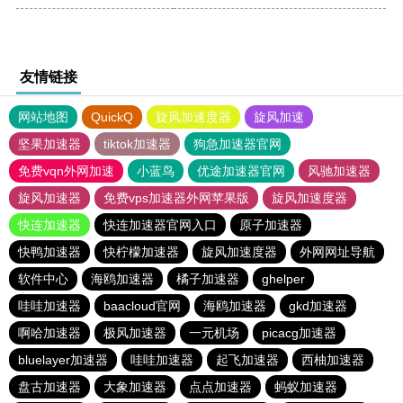
友情链接
网站地图
QuickQ
旋风加速度器
旋风加速
坚果加速器
tiktok加速器
狗急加速器官网
免费vqn外网加速
小蓝鸟
优途加速器官网
风驰加速器
旋风加速器
免费vps加速器外网苹果版
旋风加速度器
快连加速器
快连加速器官网入口
原子加速器
快鸭加速器
快柠檬加速器
旋风加速度器
外网网址导航
软件中心
海鸥加速器
橘子加速器
ghelper
哇哇加速器
baacloud官网
海鸥加速器
gkd加速器
啊哈加速器
极风加速器
一元机场
picacg加速器
bluelayer加速器
哇哇加速器
起飞加速器
西柚加速器
盘古加速器
大象加速器
点点加速器
蚂蚁加速器