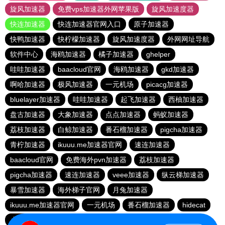
旋风加速器
免费vps加速器外网苹果版
旋风加速度器
快连加速器
快连加速器官网入口
原子加速器
快鸭加速器
快柠檬加速器
旋风加速度器
外网网址导航
软件中心
海鸥加速器
橘子加速器
ghelper
哇哇加速器
baacloud官网
海鸥加速器
gkd加速器
啊哈加速器
极风加速器
一元机场
picacg加速器
bluelayer加速器
哇哇加速器
起飞加速器
西柚加速器
盘古加速器
大象加速器
点点加速器
蚂蚁加速器
荔枝加速器
白鲸加速器
番石榴加速器
pigcha加速器
青柠加速器
ikuuu.me加速器官网
速连加速器
baacloud官网
免费海外pvn加速器
荔枝加速器
pigcha加速器
速连加速器
veee加速器
纵云梯加速器
暴雪加速器
海外梯子官网
月兔加速器
ikuuu.me加速器官网
一元机场
番石榴加速器
hidecat
小猫咪crash加速器