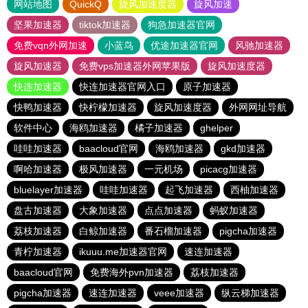
网站地图
QuickQ
旋风加速度器
旋风加速
坚果加速器
tiktok加速器
狗急加速器官网
免费vqn外网加速
小蓝鸟
优途加速器官网
风驰加速器
旋风加速器
免费vps加速器外网苹果版
旋风加速度器
快连加速器
快连加速器官网入口
原子加速器
快鸭加速器
快柠檬加速器
旋风加速度器
外网网址导航
软件中心
海鸥加速器
橘子加速器
ghelper
哇哇加速器
baacloud官网
海鸥加速器
gkd加速器
啊哈加速器
极风加速器
一元机场
picacg加速器
bluelayer加速器
哇哇加速器
起飞加速器
西柚加速器
盘古加速器
大象加速器
点点加速器
蚂蚁加速器
荔枝加速器
白鲸加速器
番石榴加速器
pigcha加速器
青柠加速器
ikuuu.me加速器官网
速连加速器
baacloud官网
免费海外pvn加速器
荔枝加速器
pigcha加速器
速连加速器
veee加速器
纵云梯加速器