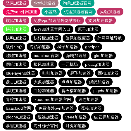
坚果加速器
tiktok加速器
狗急加速器官网
免费vqn外网加速
小蓝鸟
优途加速器官网
风驰加速器
旋风加速器
免费vps加速器外网苹果版
旋风加速度器
快连加速器
快连加速器官网入口
原子加速器
快鸭加速器
快柠檬加速器
旋风加速度器
外网网址导航
软件中心
海鸥加速器
橘子加速器
ghelper
哇哇加速器
baacloud官网
海鸥加速器
gkd加速器
啊哈加速器
极风加速器
一元机场
picacg加速器
bluelayer加速器
哇哇加速器
起飞加速器
西柚加速器
盘古加速器
大象加速器
点点加速器
蚂蚁加速器
荔枝加速器
白鲸加速器
番石榴加速器
pigcha加速器
青柠加速器
ikuuu.me加速器官网
速连加速器
baacloud官网
免费海外pvn加速器
荔枝加速器
pigcha加速器
速连加速器
veee加速器
纵云梯加速器
暴雪加速器
海外梯子官网
月兔加速器