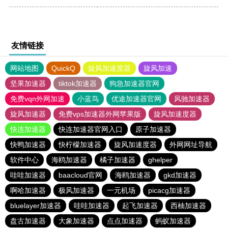
友情链接
网站地图
QuickQ
旋风加速度器
旋风加速
坚果加速器
tiktok加速器
狗急加速器官网
免费vqn外网加速
小蓝鸟
优途加速器官网
风驰加速器
旋风加速器
免费vps加速器外网苹果版
旋风加速度器
快连加速器
快连加速器官网入口
原子加速器
快鸭加速器
快柠檬加速器
旋风加速度器
外网网址导航
软件中心
海鸥加速器
橘子加速器
ghelper
哇哇加速器
baacloud官网
海鸥加速器
gkd加速器
啊哈加速器
极风加速器
一元机场
picacg加速器
bluelayer加速器
哇哇加速器
起飞加速器
西柚加速器
盘古加速器
大象加速器
点点加速器
蚂蚁加速器